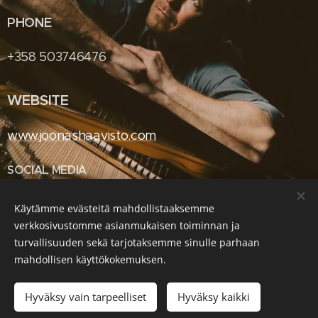
PHONE
+358 503746476
WEBSITE
www.joonashaavisto.com
SOCIAL MEDIA
Facebook
/
Instagram
Käytämme evästeitä mahdollistaaksemme
verkkosivustomme asianmukaisen toiminnan ja
turvallisuuden sekä tarjotaksemme sinulle parhaan
mahdollisen käyttökokemuksen.
Photography by Jari Kivelä
Hyväksy vain tarpeelliset
Hyväksy kaikki
Evästeet